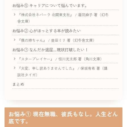
お悩み⑤ キャリアについて悩んでいます。
『株式会社ネバーラ 北関東支社』 / 瀧羽麻子 著（幻冬
舎文庫）
お悩み② 心がほっとする本が読みたい
『僕の姉ちゃん』 / 益田ミリ 著（幻冬舎文庫）
お悩み⑦ なんだか退屈…現状打破したい！
『スタープレイヤー』 / 恒川光太郎 著（角川文庫）
『大変、申し訳ありませんでした』 / 保坂有希 著（講
談社タイガ）
まとめ
お悩み① 現在無職、彼氏もなし。人生どん
底です。