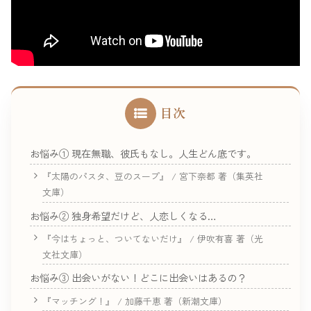
目次
お悩み① 現在無職、彼氏もなし。人生どん底です。
『太陽のパスタ、豆のスープ』 / 宮下奈都 著（集英社
文庫）
お悩み② 独身希望だけど、人恋しくなる…
『今はちょっと、ついてないだけ』 / 伊吹有喜 著（光
文社文庫）
お悩み③ 出会いがない！どこに出会いはあるの？
『マッチング！』 / 加藤千恵 著（新潮文庫）