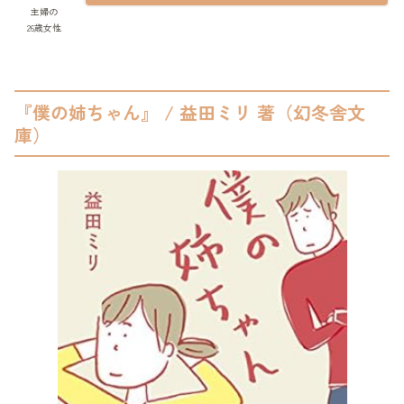
主婦の
26歳女性
『僕の姉ちゃん』 / 益田ミリ 著（幻冬舎文
庫）