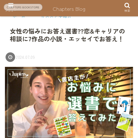
Chapters Blog
CHAPTERS BOOKSTORE
メニュー
検索
ホーム
オススメ本紹介
女性の悩みにお答え選書??恋&キャリアの
相談に7作品の小説・エッセイでお答え！
2024.07.09