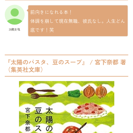
前向きになれる本！
体調を崩して現在無職、彼氏なし。人生どん
底です！笑
28歳女性
『太陽のパスタ、豆のスープ』 / 宮下奈都 著
（集英社文庫）