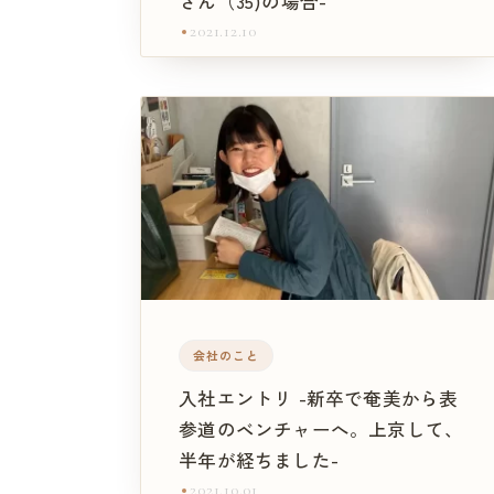
さん（35)の場合-
2021.12.10
会社のこと
入社エントリ -新卒で奄美から表
参道のベンチャーへ。上京して、
半年が経ちました-
2021.10.01