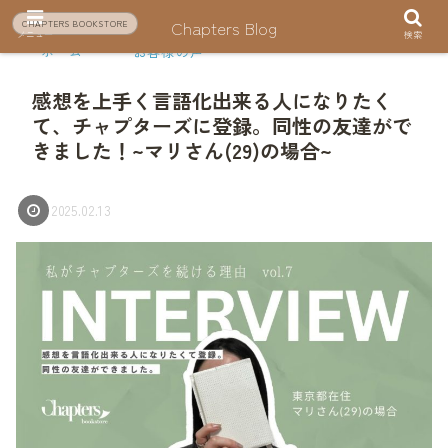
Chapters Blog
CHAPTERS BOOKSTORE
メニュー
検索
ホーム
お客様の声
感想を上手く言語化出来る人になりたく
て、チャプターズに登録。同性の友達がで
きました！~マリさん(29)の場合~
2025.02.13