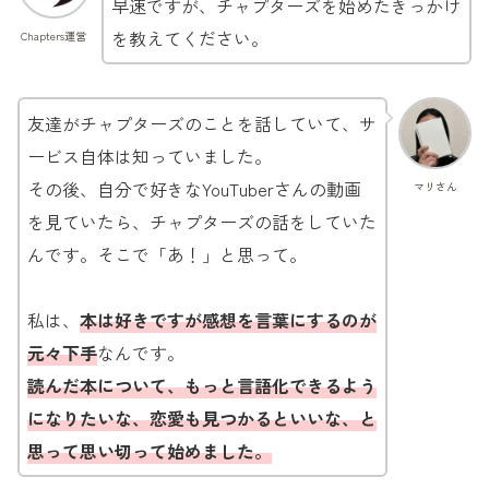
早速ですが、チャプターズを始めたきっかけ
を教えてください。
Chapters運営
友達がチャプターズのことを話していて、サ
ービス自体は知っていました。
その後、自分で好きなYouTuberさんの動画
マリさん
を見ていたら、チャプターズの話をしていた
んです。そこで「あ！」と思って。
私は、
本は好きですが感想を言葉にするのが
元々下手
なんです。
読んだ本について、もっと言語化できるよう
になりたいな、恋愛も見つかるといいな、と
思って思い切って始めました。