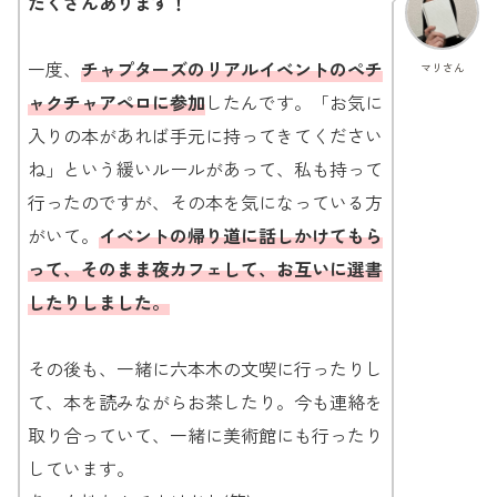
たくさんあります！
一度、
チャプターズのリアルイベントのペチ
マリさん
ャクチャアペロに参加
したんです。「お気に
入りの本があれば手元に持ってきてください
ね」という緩いルールがあって、私も持って
行ったのですが、その本を気になっている方
がいて。
イベントの帰り道に話しかけてもら
って、そのまま夜カフェして、お互いに選書
したりしました。
その後も、一緒に六本木の文喫に行ったりし
て、本を読みながらお茶したり。今も連絡を
取り合っていて、一緒に美術館にも行ったり
しています。