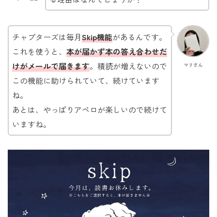
チャプターズは毎月
Skip機能
があるんです。
これを使うと、
本が届かず本の答え合わせだ
けがメールで届きます
。積読が増えないので
マリさん
この機能に助けられていて、続けています
ね。
あとは、やっぱりアペロが楽しいので続けて
いますね。