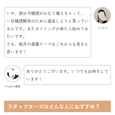
いや、実は今積読がかなり増えちゃって…
一旦積読解消のために退会しようと思ってい
るんです。またタイミングが来たら始めてみ
マリさん
たいです。
でも、毎月の選書テーマはこれからも見ると
思います！
ありがとうございます。いつでもお待ちして
います！
Chapters運営
⑨チャプターズはどんな人におすすめ？