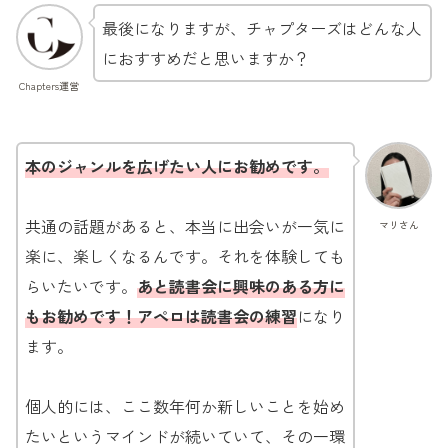
最後になりますが、チャプターズはどんな人
におすすめだと思いますか？
Chapters運営
本のジャンルを広げたい人にお勧めです。
共通の話題があると、本当に出会いが一気に
マリさん
楽に、楽しくなるんです。それを体験しても
らいたいです。
あと読書会に興味のある方に
もお勧めです！アペロは読書会の練習
になり
ます。
個人的には、ここ数年何か新しいことを始め
たいというマインドが続いていて、その一環