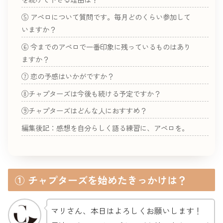
⑤ アペロについて質問です。毎月どのくらい参加して
いますか？
⑥ 今までのアペロで一番印象に残っているものはあり
ますか？
⑦ 恋の予感はいかがですか？
⑧チャプターズは今後も続ける予定ですか？
⑨チャプターズはどんな人におすすめ？
編集後記：感想を自分らしく語る練習に、アペロを。
① チャプターズを始めたきっかけは？
マリさん、本日はよろしくお願いします！