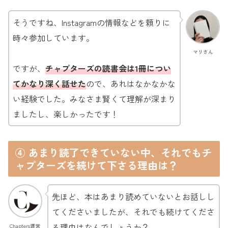
そうですね、Instagramの情報などを頼りに
時々参加しています。
マリさん
ですが、
チャプターズの読書会は1冊につい
てかなり深く話せた
ので、あれはなかなかな
い経験でした。みなさま賢くて理解が深まり
ましたし、楽しかったです！
④ あまり読了できていない中、それでもチ
ャプターズを続けて下さる理由は？
先ほど、本はあまり読めていないとお話しし
てくださいましたが、それでも続けてくださ
る理由はなんでしょうか？
Chapters運営