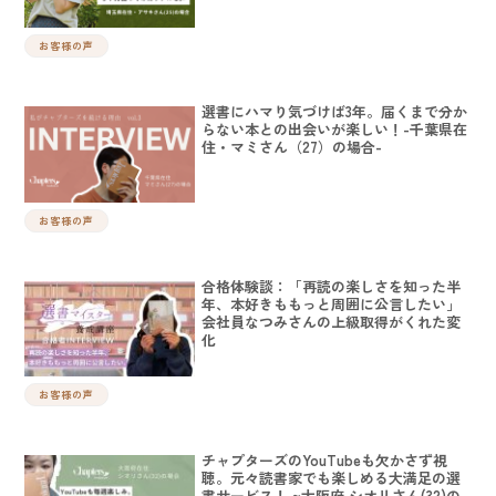
お客様の声
選書にハマり気づけば3年。届くまで分か
らない本との出会いが楽しい！-千葉県在
住・マミさん（27）の場合-
お客様の声
合格体験談：「再読の楽しさを知った半
年、本好きももっと周囲に公言したい」
会社員なつみさんの上級取得がくれた変
化
お客様の声
チャプターズのYouTubeも欠かさず視
聴。元々読書家でも楽しめる大満足の選
書サービス！ ~大阪府 シオリさん(32)の