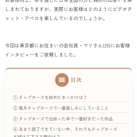
しまれておりますが、実際にお客様はどのようにビデオチ
ャット・アペロを楽しんでいるのでしょうか。
今回は東京都にお住まいの会社員・マリさん(29)にお客様
インタビューをご依頼しました。
目次
① チャプターズを始めたきっかけは？
② 毎月チャプターズで一番楽しみにしていること
③ チャプターズで出会った本で一番好きだった作品
④ あまり読了できていない中、それでもチャプターズ
を続けて下さる理由は？