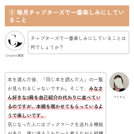
② 毎月チャプターズで一番楽しみにしてい
ること
チャプターズで一番楽しみにしていることは
何でしょうか？
Chapters運営
本を選んだ後、「同じ本を読んだ人」の一覧
が見られるじゃないですか。そこで、
みなさ
ん好きな3冊を自己紹介の代わりに並べてい
マリさん
るのですが、本棚を覗かせてもらっているよ
うで楽しいです。
気になった人にはブックマークを送れる機能
があり、誰に送ろうかな〜と考えながら結構