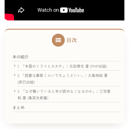
目次
本の紹介
1. 「本屋のミライとカタチ」/ 北田博充 著 (PHP出版)
2. 「読書は鼻歌くらいでちょうどいい」/ 大島梢絵 著
(辰巳出版)
3. 「なぜ働いていると本が読めなくなるのか」/ 三宅香
帆 著 (集英社新書)
まとめ