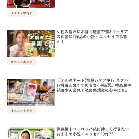
オススメ本紹介
女性の悩みにお答え選書??恋&キャリア
の相談に7作品の小説・エッセイでお答
え！
オススメ本紹介
「オルタネート(加藤シゲアキ)」ネタバ
レ解説とおすすめ青春小説5選。中高生や
親御さん必見！読書感想文の参考にも。
オススメ本紹介
保存版！ヨーロッパ旅に持って行きたい
おすすめ小説・エッセイ10作??