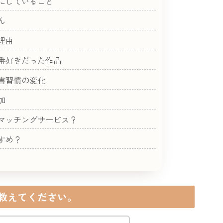
にしていること
ん
理由
番好きだった作品
書習慣の変化
加
マッチングサービス？
すめ？
教えてください。