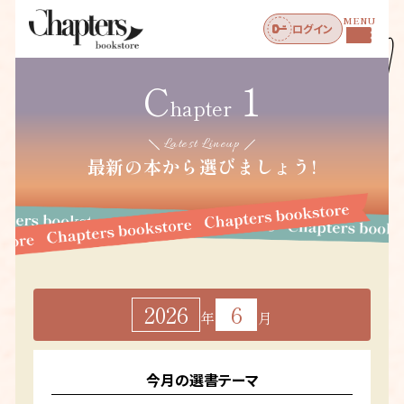
MENU
ログイン
C
1
hapter
Latest Lineup
最新の本から選びましょう!
2026
6
年
月
今月の選書テーマ