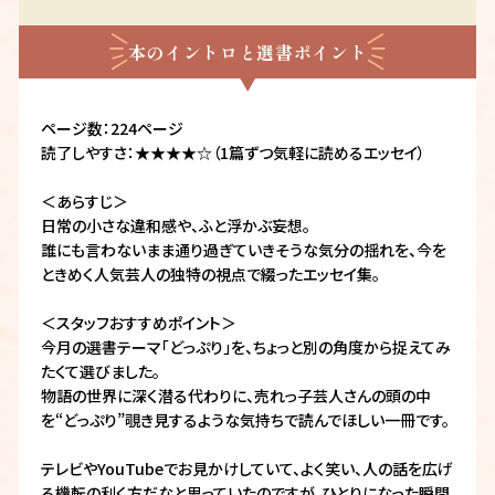
本のイントロと選書ポイント
ページ数：224ページ
読了しやすさ：★★★★☆（1篇ずつ気軽に読めるエッセイ）
＜あらすじ＞
日常の小さな違和感や、ふと浮かぶ妄想。
誰にも言わないまま通り過ぎていきそうな気分の揺れを、今を
ときめく人気芸人の独特の視点で綴ったエッセイ集。
＜スタッフおすすめポイント＞
今月の選書テーマ「どっぷり」を、ちょっと別の角度から捉えてみ
たくて選びました。
物語の世界に深く潜る代わりに、売れっ子芸人さんの頭の中
を“どっぷり”覗き見するような気持ちで読んでほしい一冊です。
テレビやYouTubeでお見かけしていて、よく笑い、人の話を広げ
る機転の利く方だなと思っていたのですが、ひとりになった瞬間