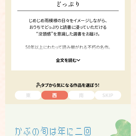
どっぷり
じめじめ雨模様の日々をイメージしながら、
おうちでどっぷりと読書に浸っていただける
“没頭感”を意識した選書をお届け。
50年以上にわたって読み継がれる不朽の名作。
2018年の直木賞受賞作。
全文を読む
今をときめく芸人さんのエッセイ。
統一感は今ひとつかもしれませんが、
一冊一冊の魅力が際立つ粒ぞろいの3作品です。
タブから気になる作品を選ぼう！
チャプターズは、今月でオープンから5周年。
東
西
南
SKIP
いつも本当にありがとうございます。
6年目も心を込めてお届けして参ります。
これからもどうぞよろしくお願いします。