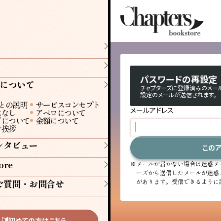
パスワードの再設定
rsについて
チャプターズに登録済みのメー
設定のメールが送信されます。
rごとの説明
サービスコンセプト
メールアドレス
はなし
アペロについて
ドについて
金額について
ご挨拶
ンタビュー
この
ore
※
メールが届かない場合は迷惑メ
ーズから送信したメールが迷惑
ご質問・お問合せ
があります。受信できるように
初めての方はこちら