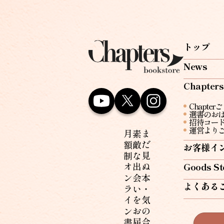
トップ
News
Chapte
Chapte
選書のお
招待コー
運営より
月額制オンライン書店
素敵な出会いをお届けする
まだ見ぬ本・気の合う誰かとの
お客様イ
Goods St
よくある