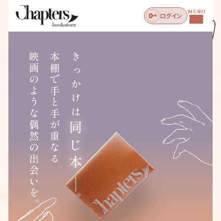
MENU
ログイン
映画のような偶然の出会いを。
本棚で手と手が重なる
きっかけは
同じ本
。