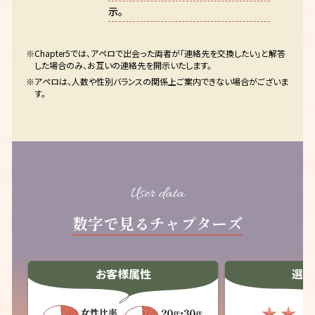
示。
※
Chapter5では、アペロで出会った両者が「連絡先を交換したい」と解答
した場合のみ、お互いの連絡先を開示いたします。
※
アペロは、人数や性別バランスの関係上ご案内できない場合がございま
す。
User data
数字で見るチャプターズ
お客様属性
選書