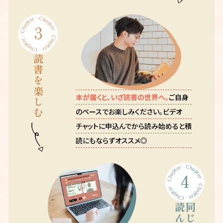
Chapter
Chapter
3
Chapter
Chapter
読書を楽しむ
本が届くと、いざ読書の世界へ。
ご自身
のペースでお楽しみください。ビデオ
チャットに申込んでから読み始めると積
読にもならずオススメ◎
Chapter
Chapter
4
Chapter
Chapter