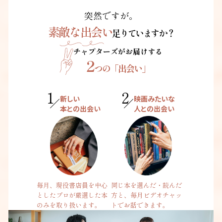
突然ですが。
素敵な出会い
足りていますか？
チャプターズがお届けする
2
つの「出会い」
1
2
新しい
映画みたいな
本との出会い
人との出会い
毎月、現役書店員を中心
同じ本を選んだ・読んだ
としたプロが厳選した本
方と、毎月ビデオチャッ
のみを取り扱います。
トでお話できます。