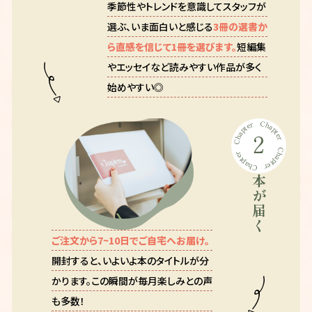
季節性やトレンドを意識してスタッフが
選ぶ、いま面白いと感じる
3冊の選書か
ら直感を信じて1冊を選びます。
短編集
やエッセイなど読みやすい作品が多く
始めやすい◎
Chapter
Chapter
2
Chapter
Chapter
本が届く
ご注文から7~10日でご自宅へお届け。
開封すると、いよいよ本のタイトルが分
かります。この瞬間が毎月楽しみとの声
も多数！