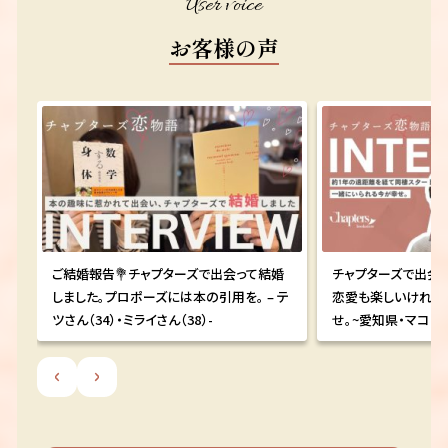
User voice
お客様の声
婚
チャプターズで出会い同棲スタート！遠距離
チャプターズの選書
テ
恋愛も楽しいけれど一緒にいられる今が幸
代の運営にも共感し
せ。~愛知県・マコトさん(30)の場合~
して継続中。 ~ミレイ