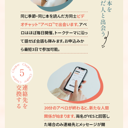
読んだ人と出会う
同じ本を
同じ季節・同じ本を読んだ方同士
ビデ
オチャット“アペロ”で出会います。
アペ
ロはほぼ毎日開催、トークテーマに沿っ
て話せば会話も弾みます。お申込みか
ら最短3日で参加可能。
Chapter
Chapter
5
Chapter
Chapter
交換する
連絡先を
20分のアペロが終わると、新たな人間
関係が始まります。
両名がYESと回答し
た場合のみ連絡先とメッセージが開